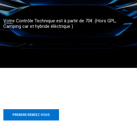
Votre Contrôle Technique est à partir de 70€ .(Hors GPL,
Camping car et hybride élèctrique )
Venez profiter de la salle d'attente moderne et d une boisson chaude
offerte,
PRENDRE RENDEZ-VOUS